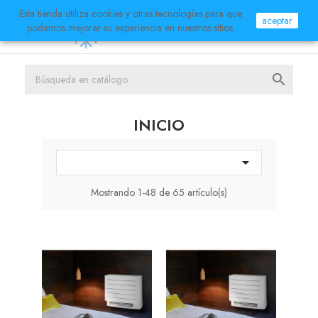
Esta tienda utiliza cookies y otras tecnologías para que
aceptar


podamos mejorar su experiencia en nuestros sitios.

INICIO

Mostrando 1-48 de 65 artículo(s)