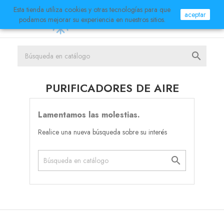
Esta tienda utiliza cookies y otras tecnologías para que
aceptar


podamos mejorar su experiencia en nuestros sitios.

PURIFICADORES DE AIRE
Lamentamos las molestias.
Realice una nueva búsqueda sobre su interés
