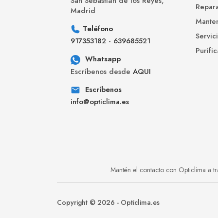
San Sebastián de los Reyes,
Repara
Madrid
Manten
Teléfono
Servic
917353182
-
639685521
Purifi
Whatsapp
Escríbenos desde
AQUI
Escríbenos
info@opticlima.es
Mantén el contacto con Opticlima a tr
Copyright © 2026 -
Opticlima.es