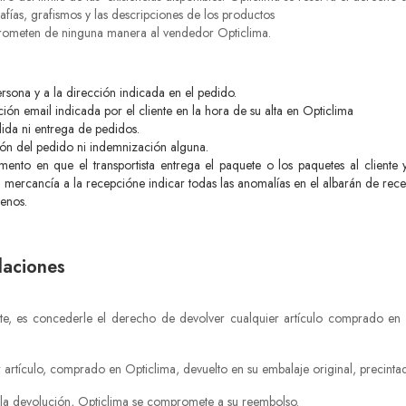
afías, grafismos y las descripciones de los productos
mprometen de ninguna manera al vendedor Opticlima.
rsona y a la dirección indicada en el pedido.
cción email indicada por el cliente en la hora de su alta en Opticlima
lida ni entrega de pedidos.
ión del pedido ni indemnización alguna.
nto en que el transportista entrega el paquete o los paquetes al cliente
la mercancía a la recepcióne indicar todas las anomalías en el albarán de rec
tenos.
laciones
nte, es concederle el derecho de devolver cualquier artículo comprado en
 artículo, comprado en Opticlima, devuelto en su embalaje original, precinta
la devolución, Opticlima se compromete a su reembolso.