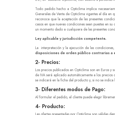
Todo pedido hecho a Opticlima implica necesariament
Generales de Venta de Opticlima vigentes el día en q
reconoce que la aceptación de las presentes condici
casos en que nuevas condiciones sean puestas en su 
un momento dado a cualquiera de las presentes condici
Ley aplicable y jurisdicción competente.
La interpretación y la ejecución de las condicione
disposiciones de orden público contrarias a e
2- Precios:
Los precios publicados en Opticlima son en Euros y son
de IVA será aplicado automáticamente a los precios d
se indicará en la ficha del producto y, si no se indica
3- Diferentes modos de Pago:
Al formular el pedido, el cliente puede elegir librem
4- Producto:
Las ofertas presentadas por Opticlima son válidas dent