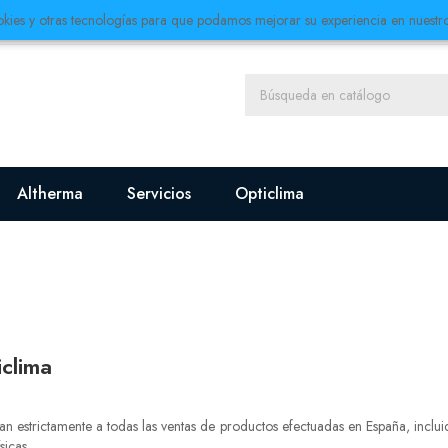
ookies y otras tecnologías para que podamos mejorar su experiencia en nuestros
Altherma
Servicios
Opticlima
clima
n estrictamente a todas las ventas de productos efectuadas en España, incluid
sicas.