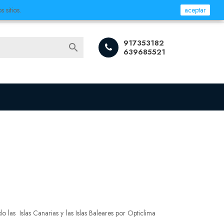
 sitios.
aceptar
Iniciar sesión
917353182

639685521
o las Islas Canarias y las Islas Baleares por Opticlima