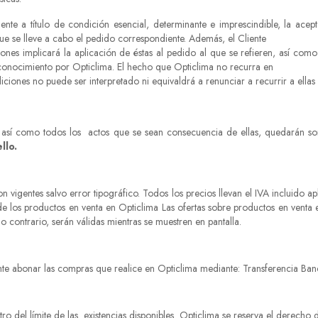
e a título de condición esencial, determinante e imprescindible, la acept
ue se lleve a cabo el pedido correspondiente. Además, el Cliente
ones implicará la aplicación de éstas al pedido al que se refieren, así com
conocimiento por Opticlima. El hecho que Opticlima no recurra en
ones no puede ser interpretado ni equivaldrá a renunciar a recurrir a ellas 
s, así como todos los actos que se sean consecuencia de ellas, quedarán s
llo.
 vigentes salvo error tipográfico. Todos los precios llevan el IVA incluido a
e los productos en venta en Opticlima Las ofertas sobre productos en venta
 lo contrario, serán válidas mientras se muestren en pantalla.
ente abonar las compras que realice en Opticlima mediante: Transferencia Ban
ro del límite de las existencias disponibles. Opticlima se reserva el derecho