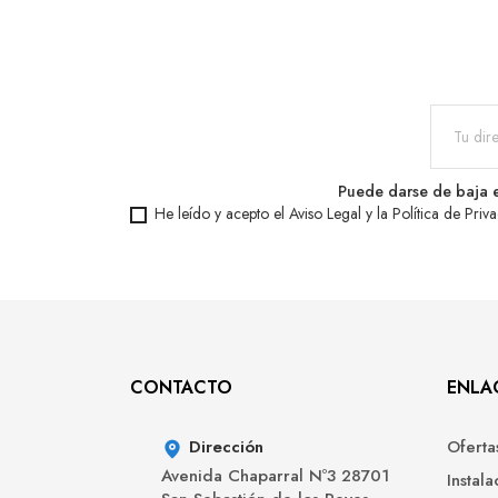
Puede darse de baja e
He leído y acepto el
Aviso Legal
y la
Política de Priv
CONTACTO
ENLAC
Dirección
Oferta
Avenida Chaparral Nº3 28701
Instal