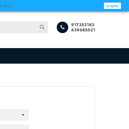
 sitios.
aceptar
Iniciar sesión
917353182

639685521