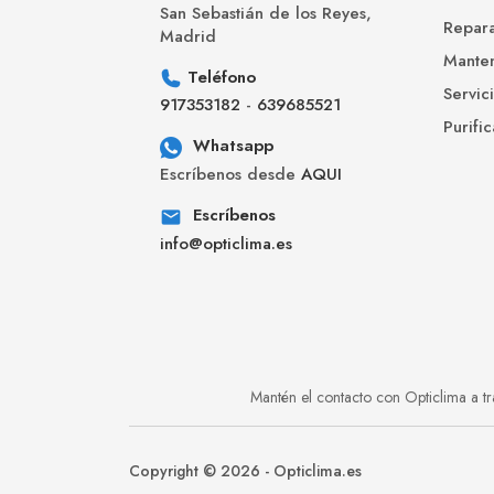
San Sebastián de los Reyes,
Repara
Madrid
Manten
Teléfono
Servic
917353182
-
639685521
Purifi
Whatsapp
Escríbenos desde
AQUI
Escríbenos
info@opticlima.es
Mantén el contacto con Opticlima a tr
Copyright © 2026 -
Opticlima.es