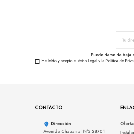
Puede darse de baja e
He leído y acepto el
Aviso Legal
y la
Política de Priv
CONTACTO
ENLAC
Dirección
Oferta
Avenida Chaparral Nº3 28701
Instal