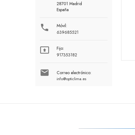
28701 Madrid
España

Móvil:
639685521

Fijo:
917353182

Correo electrónico:
info@opticlima.es